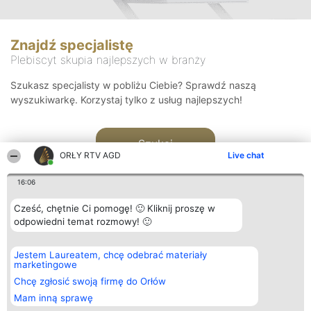
Znajdź specjalistę
Plebiscyt skupia najlepszych w branży
Szukasz specjalisty w pobliżu Ciebie? Sprawdź naszą
wyszukiwarkę. Korzystaj tylko z usług najlepszych!
Szukaj
ORŁY RTV AGD
Live chat
16:06
Cześć, chętnie Ci pomogę! 🙂 Kliknij proszę w
odpowiedni temat rozmowy! 🙂
Organizator plebiscytu
Plebiscyt
Kontakt
Jestem Laureatem, chcę odebrać materiały
Bright Side Solutions sp. z o.
Laureaci
Kontakt
marketingowe
o. sp. k.
Lista
ul. Ruska 22
wszystkich
Chcę zgłosić swoją firmę do Orłów
Wrocław 50-079
Laureatów
Mam inną sprawę
KRS 0000749100 | Regon
Zasady
381313360 | NIP 8943132676
Regulamin