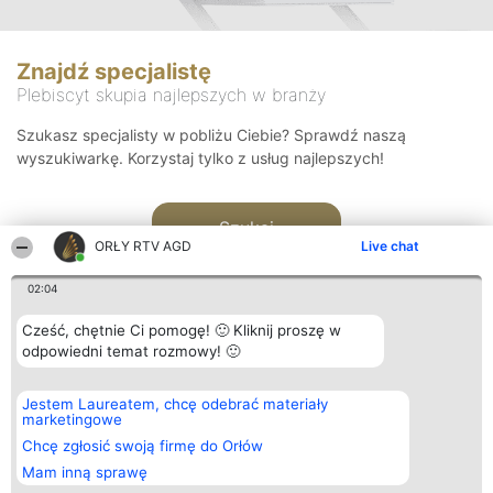
Znajdź specjalistę
Plebiscyt skupia najlepszych w branży
Szukasz specjalisty w pobliżu Ciebie? Sprawdź naszą
wyszukiwarkę. Korzystaj tylko z usług najlepszych!
Szukaj
ORŁY RTV AGD
Live chat
02:04
Cześć, chętnie Ci pomogę! 🙂 Kliknij proszę w
odpowiedni temat rozmowy! 🙂
Organizator plebiscytu
Plebiscyt
Kontakt
Jestem Laureatem, chcę odebrać materiały
Bright Side Solutions sp. z o.
Laureaci
Kontakt
marketingowe
o. sp. k.
Lista
ul. Ruska 22
wszystkich
Chcę zgłosić swoją firmę do Orłów
Wrocław 50-079
Laureatów
Mam inną sprawę
KRS 0000749100 | Regon
Zasady
381313360 | NIP 8943132676
Regulamin