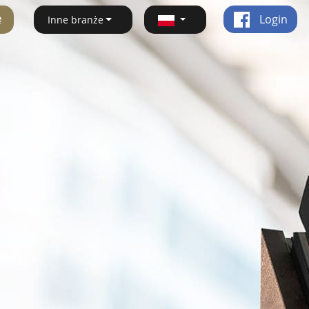
ę
Login
Inne branże