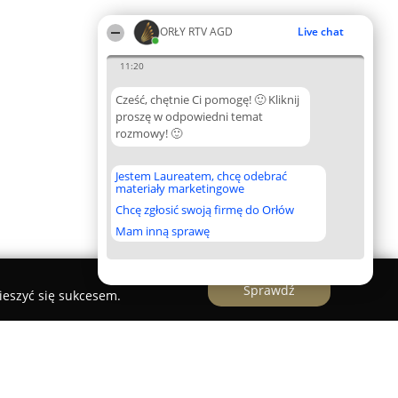
ORŁY RTV AGD
Live chat
11:20
Cześć, chętnie Ci pomogę! 🙂 Kliknij
proszę w odpowiedni temat
rozmowy! 🙂
Jestem Laureatem, chcę odebrać
materiały marketingowe
Chcę zgłosić swoją firmę do Orłów
Mam inną sprawę
Sprawdź
ieszyć się sukcesem.