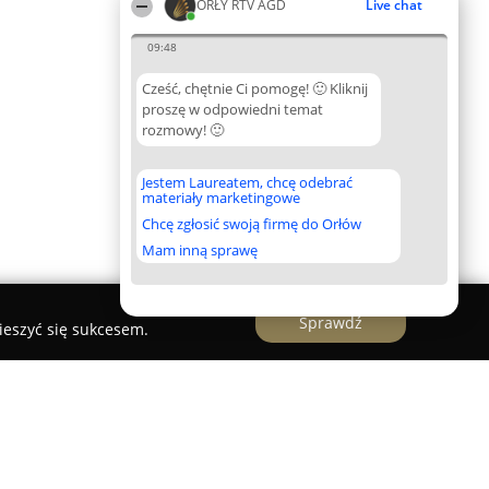
ORŁY RTV AGD
Live chat
09:48
Cześć, chętnie Ci pomogę! 🙂 Kliknij
proszę w odpowiedni temat
rozmowy! 🙂
Jestem Laureatem, chcę odebrać
materiały marketingowe
Chcę zgłosić swoją firmę do Orłów
Mam inną sprawę
Sprawdź
ieszyć się sukcesem.