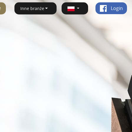
ę
Login
Inne branże