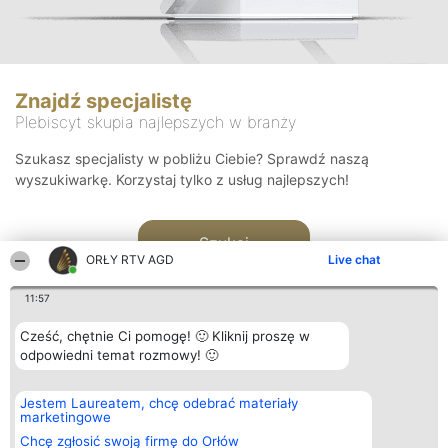
Znajdź specjalistę
Plebiscyt skupia najlepszych w branży
Szukasz specjalisty w pobliżu Ciebie? Sprawdź naszą
wyszukiwarkę. Korzystaj tylko z usług najlepszych!
Szukaj
ORŁY RTV AGD
Live chat
11:57
Cześć, chętnie Ci pomogę! 🙂 Kliknij proszę w
odpowiedni temat rozmowy! 🙂
Organizator plebiscytu
Plebiscyt
Kontakt
Jestem Laureatem, chcę odebrać materiały
Bright Side Solutions sp. z o.
Laureaci
Kontakt
marketingowe
o. sp. k.
Lista
ul. Ruska 22
wszystkich
Chcę zgłosić swoją firmę do Orłów