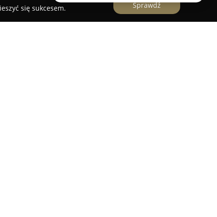
Sprawdź
ieszyć się sukcesem.
 RTV