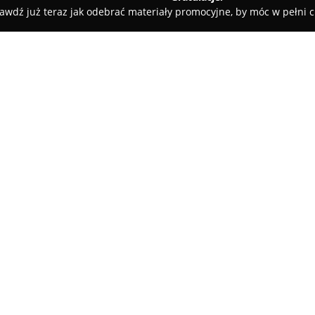
awdź już teraz jak odebrać materiały promocyjne, by móc w pełni c
erwis naprawa ekspresów do kawy, naprawa telewizorów serwis
y, naprawa