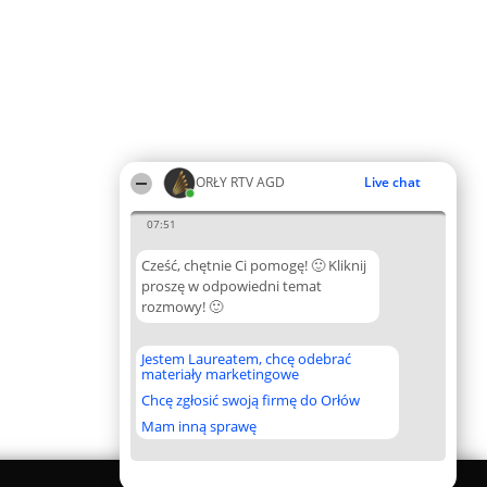
ORŁY RTV AGD
Live chat
07:51
Cześć, chętnie Ci pomogę! 🙂 Kliknij
proszę w odpowiedni temat
rozmowy! 🙂
Jestem Laureatem, chcę odebrać
materiały marketingowe
Chcę zgłosić swoją firmę do Orłów
Mam inną sprawę