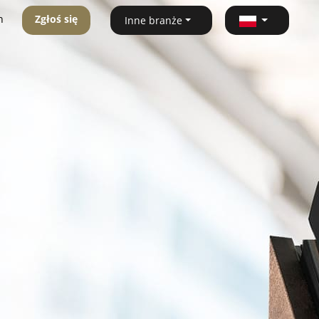
n
Zgłoś się
Inne branże