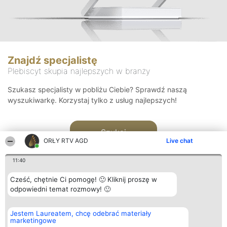
Znajdź specjalistę
Plebiscyt skupia najlepszych w branży
Szukasz specjalisty w pobliżu Ciebie? Sprawdź naszą
wyszukiwarkę. Korzystaj tylko z usług najlepszych!
Szukaj
ORŁY RTV AGD
Live chat
11:40
Cześć, chętnie Ci pomogę! 🙂 Kliknij proszę w
odpowiedni temat rozmowy! 🙂
Organizator plebiscytu
Plebiscyt
Kontakt
Jestem Laureatem, chcę odebrać materiały
Bright Side Solutions sp. z o.
Laureaci
Kontakt
marketingowe
o. sp. k.
Lista