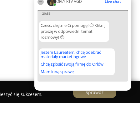
ORŁY RTV AGD
Live chat
20:55
Cześć, chętnie Ci pomogę! 🙂 Kliknij
proszę w odpowiedni temat
rozmowy! 🙂
Jestem Laureatem, chcę odebrać
materiały marketingowe
Chcę zgłosić swoją firmę do Orłów
Mam inną sprawę
Sprawdź
ieszyć się sukcesem.