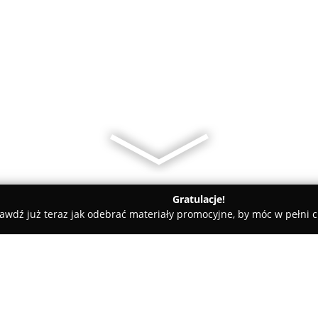
Gratulacje!
awdź już teraz jak odebrać materiały promocyjne, by móc w pełni c
ie
Centrum Satelitarne Sat-Mar CANAL + Ząbkowice Śląskie