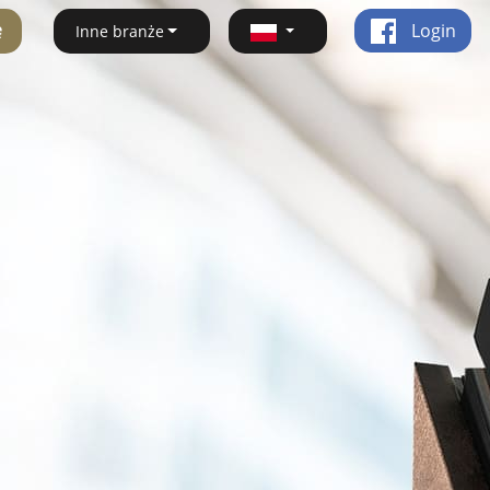
ę
Login
Inne branże