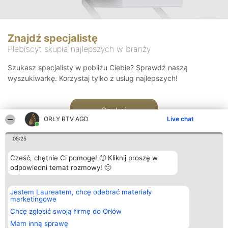
Znajdź specjalistę
Plebiscyt skupia najlepszych w branży
Szukasz specjalisty w pobliżu Ciebie? Sprawdź naszą
wyszukiwarkę. Korzystaj tylko z usług najlepszych!
Szukaj
ORŁY RTV AGD
Live chat
05:25
Cześć, chętnie Ci pomogę! 🙂 Kliknij proszę w
odpowiedni temat rozmowy! 🙂
Organizator plebiscytu
Plebiscyt
Kontakt
Jestem Laureatem, chcę odebrać materiały
Bright Side Solutions sp. z o.
Laureaci
Kontakt
marketingowe
o. sp. k.
Lista
ul. Ruska 22
wszystkich
Chcę zgłosić swoją firmę do Orłów
Wrocław 50-079
Laureatów
Mam inną sprawę
KRS 0000749100 | Regon
Zasady