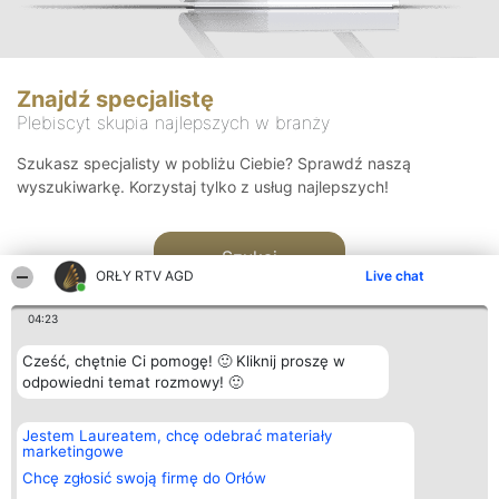
Znajdź specjalistę
Plebiscyt skupia najlepszych w branży
Szukasz specjalisty w pobliżu Ciebie? Sprawdź naszą
wyszukiwarkę. Korzystaj tylko z usług najlepszych!
Szukaj
ORŁY RTV AGD
Live chat
04:23
Cześć, chętnie Ci pomogę! 🙂 Kliknij proszę w
odpowiedni temat rozmowy! 🙂
Organizator plebiscytu
Plebiscyt
Kontakt
Jestem Laureatem, chcę odebrać materiały
Bright Side Solutions sp. z o.
Laureaci
Kontakt
marketingowe
o. sp. k.
Lista
ul. Ruska 22
wszystkich
Chcę zgłosić swoją firmę do Orłów
Wrocław 50-079
Laureatów