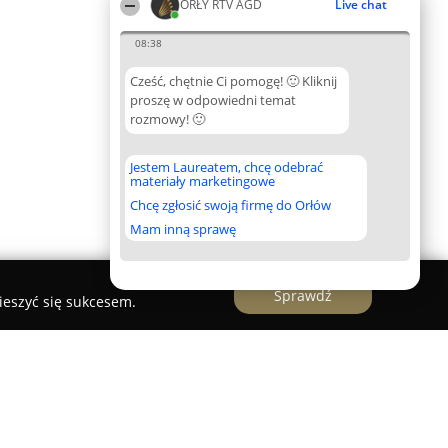
ORŁY RTV AGD
Live chat
08:38
Cześć, chętnie Ci pomogę! 🙂 Kliknij
proszę w odpowiedni temat
rozmowy! 🙂
Jestem Laureatem, chcę odebrać
materiały marketingowe
Chcę zgłosić swoją firmę do Orłów
Mam inną sprawę
Sprawdź
ieszyć się sukcesem.