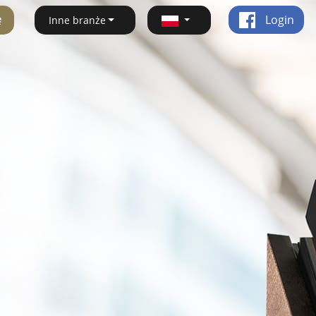
ę
Login
Inne branże