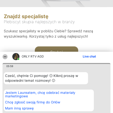
Znajdź specjalistę
Plebiscyt skupia najlepszych w branży
Szukasz specjalisty w pobliżu Ciebie? Sprawdź naszą
wyszukiwarkę. Korzystaj tylko z usług najlepszych!
Szukaj
ORŁY RTV AGD
Live chat
05:59
Cześć, chętnie Ci pomogę! 🙂 Kliknij proszę w
odpowiedni temat rozmowy! 🙂
Organizator plebiscytu
Plebiscyt
Kontakt
Jestem Laureatem, chcę odebrać materiały
Bright Side Solutions sp. z o.
Laureaci
Kontakt
marketingowe
o. sp. k.
Lista
ul. Ruska 22
wszystkich
Chcę zgłosić swoją firmę do Orłów
Wrocław 50-079
Laureatów
Mam inną sprawę
KRS 0000749100 | Regon
Zasady
381313360 | NIP 8943132676
Regulamin