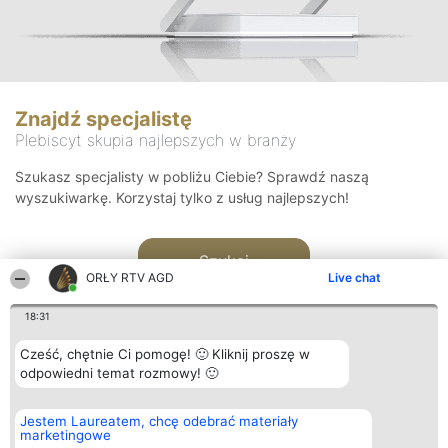
Znajdź specjalistę
Plebiscyt skupia najlepszych w branży
Szukasz specjalisty w pobliżu Ciebie? Sprawdź naszą
wyszukiwarkę. Korzystaj tylko z usług najlepszych!
Szukaj
ORŁY RTV AGD
Live chat
18:31
Cześć, chętnie Ci pomogę! 🙂 Kliknij proszę w
odpowiedni temat rozmowy! 🙂
Organizator plebiscytu
Plebiscyt
Kontakt
Jestem Laureatem, chcę odebrać materiały
Bright Side Solutions sp. z o.
Laureaci
Kontakt
marketingowe
o. sp. k.
Lista