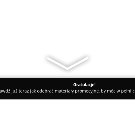
Gratulacje!
awdź już teraz jak odebrać materiały promocyjne, by móc w pełni c
yszak Mariusz. Zakład RTV