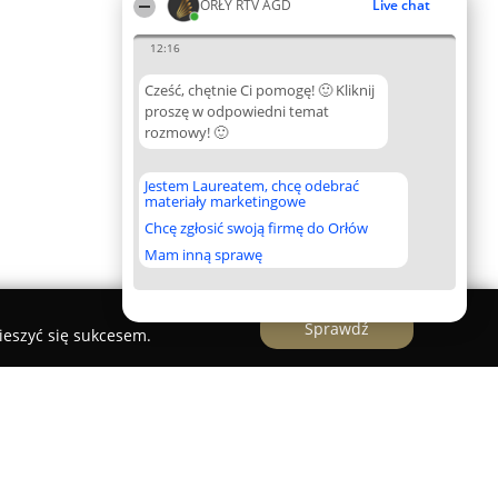
ORŁY RTV AGD
Live chat
12:16
Cześć, chętnie Ci pomogę! 🙂 Kliknij
proszę w odpowiedni temat
rozmowy! 🙂
Jestem Laureatem, chcę odebrać
materiały marketingowe
Chcę zgłosić swoją firmę do Orłów
Mam inną sprawę
Sprawdź
ieszyć się sukcesem.