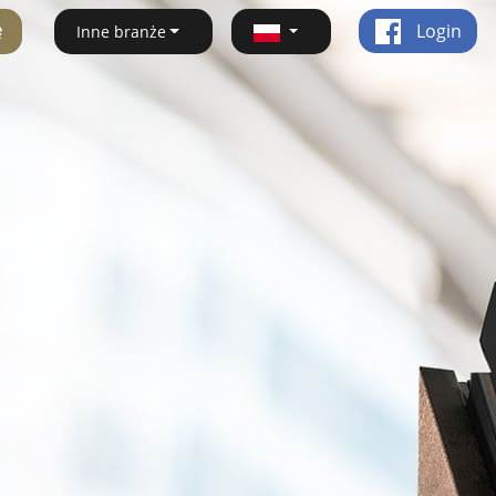
ę
Login
Inne branże