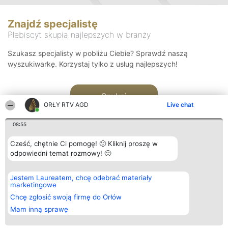
Znajdź specjalistę
Plebiscyt skupia najlepszych w branży
Szukasz specjalisty w pobliżu Ciebie? Sprawdź naszą
wyszukiwarkę. Korzystaj tylko z usług najlepszych!
Szukaj
ORŁY RTV AGD
Live chat
08:55
Cześć, chętnie Ci pomogę! 🙂 Kliknij proszę w
odpowiedni temat rozmowy! 🙂
Organizator plebiscytu
Plebiscyt
Kontakt
Jestem Laureatem, chcę odebrać materiały
Bright Side Solutions sp. z o.
Laureaci
Kontakt
marketingowe
o. sp. k.
Lista
ul. Ruska 22
wszystkich
Chcę zgłosić swoją firmę do Orłów
Wrocław 50-079
Laureatów
Mam inną sprawę
KRS 0000749100 | Regon
Zasady
381313360 | NIP 8943132676
Regulamin
+48 508 492 400
Polityka