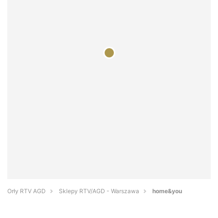
Orły RTV AGD
Sklepy RTV/AGD - Warszawa
home&you