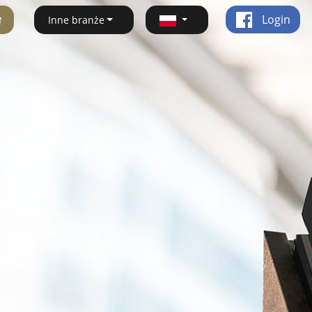
ę
Login
Inne branże