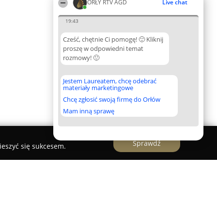
ORŁY RTV AGD
Live chat
19:43
Cześć, chętnie Ci pomogę! 🙂 Kliknij
proszę w odpowiedni temat
rozmowy! 🙂
Jestem Laureatem, chcę odebrać
materiały marketingowe
Chcę zgłosić swoją firmę do Orłów
Mam inną sprawę
Sprawdź
ieszyć się sukcesem.