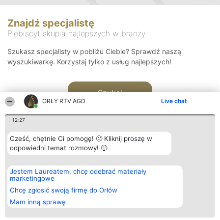
Znajdź specjalistę
Plebiscyt skupia najlepszych w branży
Szukasz specjalisty w pobliżu Ciebie? Sprawdź naszą
wyszukiwarkę. Korzystaj tylko z usług najlepszych!
Szukaj
ORŁY RTV AGD
Live chat
12:27
Cześć, chętnie Ci pomogę! 🙂 Kliknij proszę w
odpowiedni temat rozmowy! 🙂
Organizator plebiscytu
Plebiscyt
Kontakt
Jestem Laureatem, chcę odebrać materiały
Bright Side Solutions sp. z o.
Laureaci
Kontakt
marketingowe
o. sp. k.
Lista
ul. Ruska 22
wszystkich
Chcę zgłosić swoją firmę do Orłów
Wrocław 50-079
Laureatów
Mam inną sprawę
KRS 0000749100 | Regon
Zasady
381313360 | NIP 8943132676
Regulamin
+48 508 492 400
Polityka