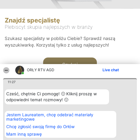
Znajdź specjalistę
Plebiscyt skupia najlepszych w branży
Szukasz specjalisty w pobliżu Ciebie? Sprawdź naszą
wyszukiwarkę. Korzystaj tylko z usług najlepszych!
Szukaj
ORŁY RTV AGD
Live chat
11:27
Cześć, chętnie Ci pomogę! 🙂 Kliknij proszę w
odpowiedni temat rozmowy! 🙂
Organizator plebiscytu
Plebiscyt
Kontakt
Jestem Laureatem, chcę odebrać materiały
Bright Side Solutions sp. z o.
Laureaci
Kontakt
marketingowe
o. sp. k.
Lista
ul. Ruska 22
wszystkich
Chcę zgłosić swoją firmę do Orłów
Wrocław 50-079
Laureatów
Mam inną sprawę
KRS 0000749100 | Regon
Zasady
381313360 | NIP 8943132676
Regulamin