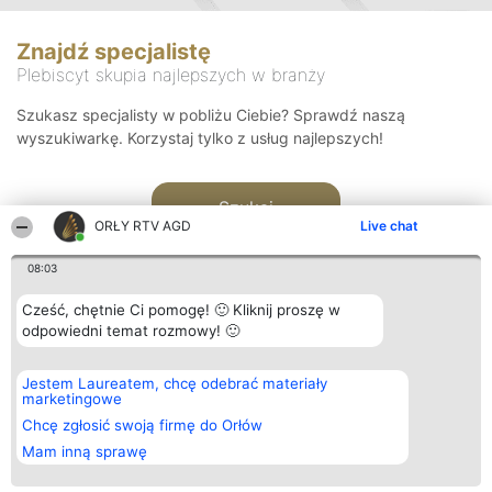
Znajdź specjalistę
Plebiscyt skupia najlepszych w branży
Szukasz specjalisty w pobliżu Ciebie? Sprawdź naszą
wyszukiwarkę. Korzystaj tylko z usług najlepszych!
Szukaj
ORŁY RTV AGD
Live chat
08:03
Cześć, chętnie Ci pomogę! 🙂 Kliknij proszę w
odpowiedni temat rozmowy! 🙂
Organizator plebiscytu
Plebiscyt
Kontakt
Jestem Laureatem, chcę odebrać materiały
Bright Side Solutions sp. z o.
Laureaci
Kontakt
marketingowe
o. sp. k.
Lista
ul. Ruska 22
wszystkich
Chcę zgłosić swoją firmę do Orłów
Wrocław 50-079
Laureatów
Mam inną sprawę
KRS 0000749100 | Regon
Zasady
381313360 | NIP 8943132676
Regulamin
+48 508 492 400
Polityka