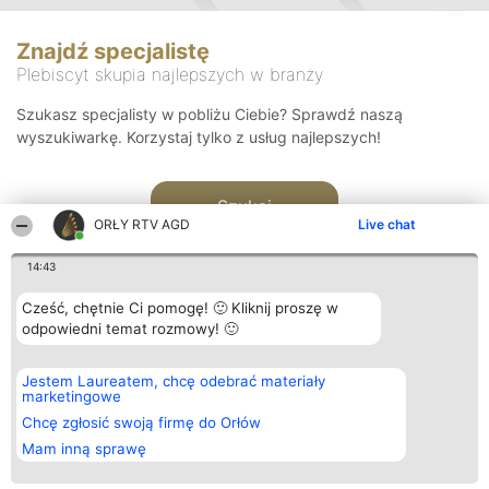
Znajdź specjalistę
Plebiscyt skupia najlepszych w branży
Szukasz specjalisty w pobliżu Ciebie? Sprawdź naszą
wyszukiwarkę. Korzystaj tylko z usług najlepszych!
Szukaj
ORŁY RTV AGD
Live chat
14:43
Cześć, chętnie Ci pomogę! 🙂 Kliknij proszę w
odpowiedni temat rozmowy! 🙂
Organizator plebiscytu
Plebiscyt
Kontakt
Jestem Laureatem, chcę odebrać materiały
Bright Side Solutions sp. z o.
Laureaci
Kontakt
marketingowe
o. sp. k.
Lista
ul. Ruska 22
wszystkich
Chcę zgłosić swoją firmę do Orłów
Wrocław 50-079
Laureatów
Mam inną sprawę
KRS 0000749100 | Regon
Zasady
381313360 | NIP 8943132676
Regulamin
+48 508 492 400
Polityka