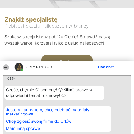
Znajdź specjalistę
Plebiscyt skupia najlepszych w branży
Szukasz specjalisty w pobliżu Ciebie? Sprawdź naszą
wyszukiwarkę. Korzystaj tylko z usług najlepszych!
Szukaj
ORŁY RTV AGD
Live chat
03:54
Cześć, chętnie Ci pomogę! 🙂 Kliknij proszę w
odpowiedni temat rozmowy! 🙂
Organizator plebiscytu
Plebiscyt
Kontakt
Jestem Laureatem, chcę odebrać materiały
Bright Side Solutions sp. z o.
Laureaci
Kontakt
marketingowe
o. sp. k.
Lista
ul. Ruska 22
wszystkich
Chcę zgłosić swoją firmę do Orłów
Wrocław 50-079
Laureatów
Mam inną sprawę
KRS 0000749100 | Regon
Zasady
381313360 | NIP 8943132676
Regulamin