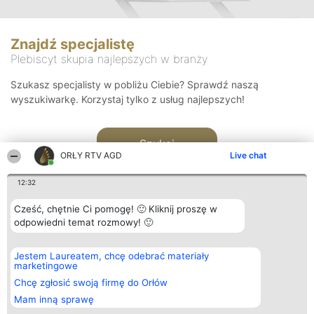
Znajdź specjalistę
Plebiscyt skupia najlepszych w branży
Szukasz specjalisty w pobliżu Ciebie? Sprawdź naszą
wyszukiwarkę. Korzystaj tylko z usług najlepszych!
Szukaj
ORŁY RTV AGD
Live chat
12:32
Cześć, chętnie Ci pomogę! 🙂 Kliknij proszę w
odpowiedni temat rozmowy! 🙂
Organizator plebiscytu
Plebiscyt
Kontakt
Jestem Laureatem, chcę odebrać materiały
Bright Side Solutions sp. z o.
Laureaci
Kontakt
marketingowe
o. sp. k.
Lista
ul. Ruska 22
wszystkich
Chcę zgłosić swoją firmę do Orłów
Wrocław 50-079
Laureatów
Mam inną sprawę
KRS 0000749100 | Regon
Zasady
381313360 | NIP 8943132676
Regulamin