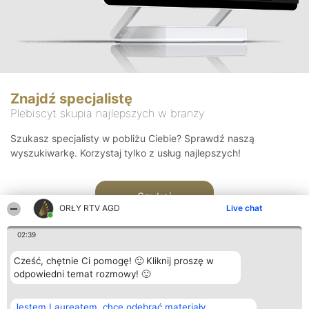
Znajdź specjalistę
Plebiscyt skupia najlepszych w branży
Szukasz specjalisty w pobliżu Ciebie? Sprawdź naszą
wyszukiwarkę. Korzystaj tylko z usług najlepszych!
Szukaj
ORŁY RTV AGD
Live chat
02:39
Cześć, chętnie Ci pomogę! 🙂 Kliknij proszę w
odpowiedni temat rozmowy! 🙂
Organizator plebiscytu
Plebiscyt
Kontakt
Jestem Laureatem, chcę odebrać materiały
Bright Side Solutions sp. z o.
Laureaci
Kontakt