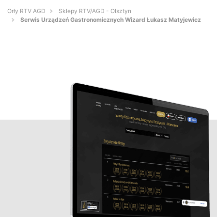
Orły RTV AGD
Sklepy RTV/AGD - Olsztyn
Serwis Urządzeń Gastronomicznych Wizard Łukasz Matyjewicz