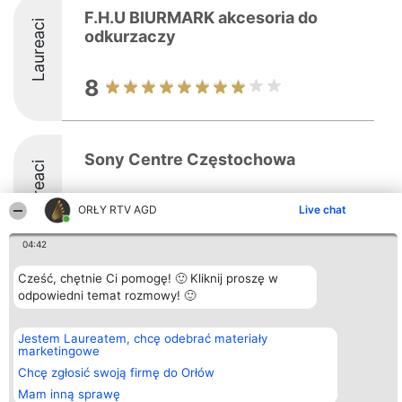
F.H.U BIURMARK akcesoria do
Laureaci
odkurzaczy
8
Sony Centre Częstochowa
Laureaci
9
ORŁY RTV AGD
Live chat
04:42
Cześć, chętnie Ci pomogę! 🙂 Kliknij proszę w
odpowiedni temat rozmowy! 🙂
Organizator plebiscytu
Plebiscyt
Kontakt
Bright Side Solutions sp. z o.
Laureaci
Kontakt
o. sp. k.
Lista
Jestem Laureatem, chcę odebrać materiały
ul. Ruska 22
wszystkich
marketingowe
Wrocław 50-079
Laureatów
KRS 0000749100 | Regon
Zasady
Chcę zgłosić swoją firmę do Orłów
381313360 | NIP 8943132676
Regulamin
+48 508 492 400
Mam inną sprawę
Polityka