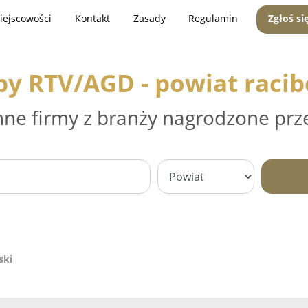
iejscowości
Kontakt
Zasady
Regulamin
Zgłoś si
py RTV/AGD - powiat racib
nne firmy z branży nagrodzone prz
ski