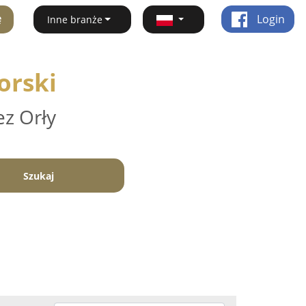
ę
Login
Inne branże
orski
ez Orły
Szukaj