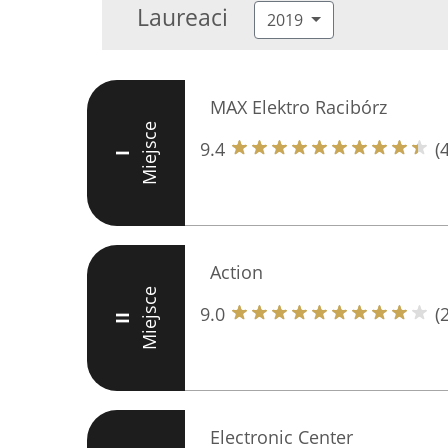
Laureaci
2019
MAX Elektro Racibórz
Miejsce
9.4
(
I
Action
Miejsce
9.0
(
II
Electronic Center