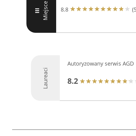
Miejsce
8.8
(
III
Autoryzowany serwis AGD
Laureaci
8.2