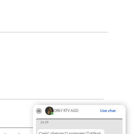
ORŁY RTV AGD
Live chat
22:29
Cześć, chętnie Ci pomogę! 🙂 Kliknij