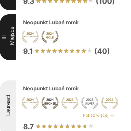
9.3
(100)
Neopunkt Lubań romir
Miejsce
III
9.1
(40)
Neopunkt Lubań romir
Laureaci
Pokaż więcej >>
8.7